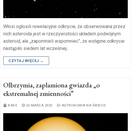
Włosi ogłosili rewelacyjne odkrycie, że obserwowana przez
nich asteroida jest w rzeczywistości układem podwójnym
asteroid, ale „zapomnieli wspomnieć”, że wstępne odkrycie
nastąpiło siedem lat wcześniej…
CZYTAJ WIĘCEJ →
Olbrzymia, zaplamiona gwiazda „o
ekstremalnej zmienności”
BADE
26 MARCA 2020
ASTRONOMIA NA ŚWIECIE