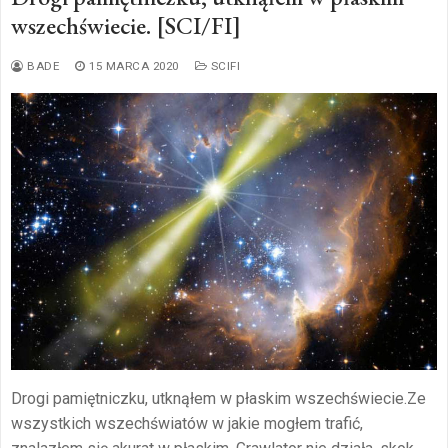
wszechświecie. [SCI/FI]
BADE
15 MARCA 2020
SCIFI
Drogi pamiętniczku, utknąłem w płaskim wszechświecie.Ze
wszystkich wszechświatów w jakie mogłem trafić,