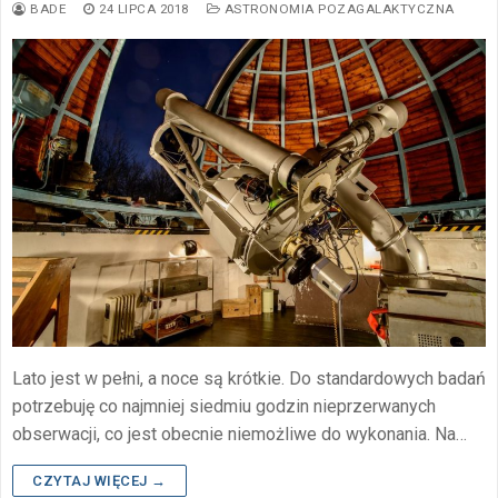
BADE
24 LIPCA 2018
ASTRONOMIA POZAGALAKTYCZNA
Lato jest w pełni, a noce są krótkie. Do standardowych badań
potrzebuję co najmniej siedmiu godzin nieprzerwanych
obserwacji, co jest obecnie niemożliwe do wykonania. Na…
CZYTAJ WIĘCEJ →