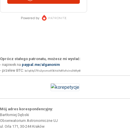
Oprócz stałego patronatu, możesz mi wysłać:
- napiwek na
paypal.me/alganonim
- przelew BTC:
bc1q6fq579ls3yrcmvv956hklfv89z9slnv3fd9yt8
Mój adres korespondencyjny:
Bartłomiej Dębski
Obserwatorium Astronomiczne UJ
ul. Orla 171, 30-244 Kraków